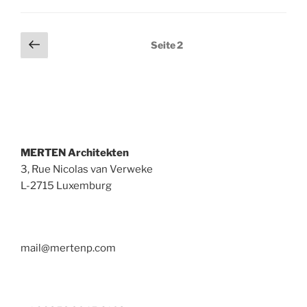
Seitennummerierung
Vorherige
Seite
2
Seite
der
Beiträge
MERTEN Architekten
3, Rue Nicolas van Verweke
L-2715 Luxemburg
mail@mertenp.com