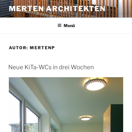
Zum
MERTEN ARCHITEKTEN
Inhalt
springen
Menü
AUTOR:
MERTENP
VERÖFFENTLICHT
Neue KiTa-WCs in drei Wochen
AM